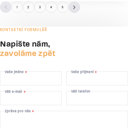
plynule posouvá směrem ke kompaktnímu celku, který
1
2
3
4
5
bude výsledkem naší rezidence.
KONTAKTNÍ FORMULÁŘ
Napište nám,
zavoláme zpět
Vaše jméno
Vaše příjmení
*
*
Váš telefon
Váš e-mail
*
Zpráva pro nás
*