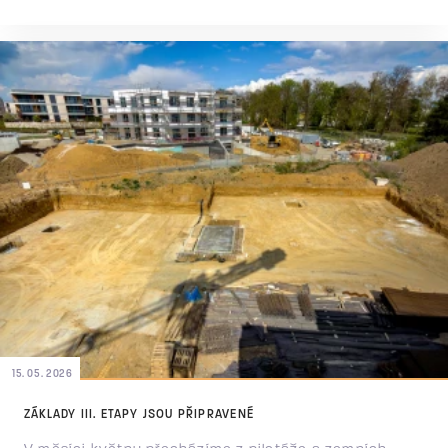
podzemní a nadzemní část objektu. Současně probíhá
bednění, armování a příprava dalších betonáží. Na
stavbě je už dobře patrný rozsah celého objektu i
budoucí půdorys jednotlivých částí domu. V
následujících týdnech budou přibývat další nosné
konstrukce a objekt začne postupně vyrůstat nad
úroveň okolního terénu.
15. 05. 2026
ZÁKLADY III. ETAPY JSOU PŘIPRAVENÉ