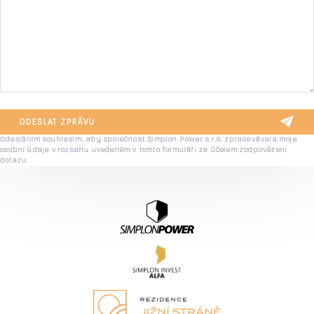
ODESLAT ZPRÁVU
Odesláním souhlasím, aby společnost Simplon Power s.r.o. zpracovávala moje
osobní údaje v rozsahu uvedeném v tomto formuláři za účelem zodpovězení
dotazu.