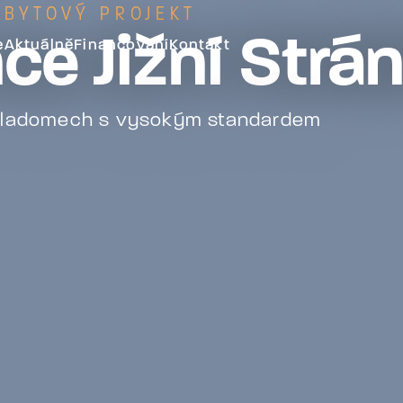
BYTOVÝ PROJEKT
ce Jižní Strá
e
Aktuálně
Financování
Kontakt
viladomech s vysokým standardem