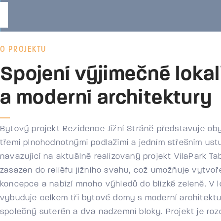
O PROJEKTU
Spojení výjimečné lokal
a moderní architektury
Bytový projekt Rezidence Jižní Stráně představuje ob
třemi plnohodnotnými podlažími a jedním střešním ustu
navazující na aktuálně realizovaný projekt VilaPark Tab
zasazen do reliéfu jižního svahu, což umožňuje vytvoře
koncepce a nabízí mnoho výhledů do blízké zeleně. V l
vybuduje celkem tři bytové domy s moderní architektu
společný suterén a dva nadzemní bloky. Projekt je rozd