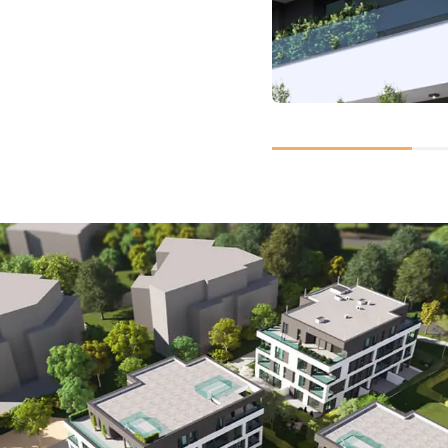
JEDNODUCHÉ A MOD
Architektonická konc
navržena s důrazem 
kvalitu