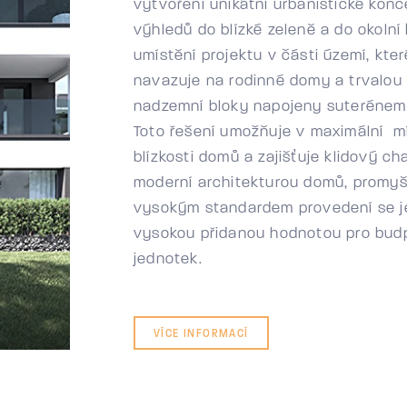
vytvoření unikátní urbanistické kon
výhledů do blízké zeleně a do okolní 
umístění projektu v části území, kt
navazuje na rodinné domy a trvalou 
nadzemní bloky napojeny suterénem 
Toto řešení umožňuje v maximální m
blízkosti domů a zajišťuje klidový ch
moderní architekturou domů, promyš
vysokým standardem provedení se je
vysokou přidanou hodnotou pro budp
jednotek.
BYDLENÍ V PŘÍMÉM KONTAKTU SE ZELENÍ
VÍCE INFORMACÍ
Okolní klidová zeleň navazuje na zázemí bytů