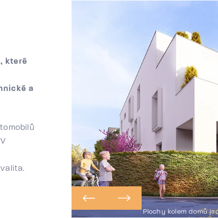
, které
hnické a
utomobilů
 V
alita.
Plochy kolem domů js