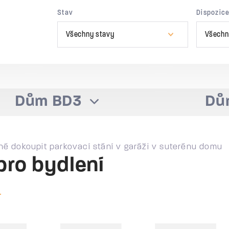
Stav
Dispozic
Všechny stavy
Všechn
Dům BD3
Dů
né dokoupit parkovací stání v garáži v suterénu domu
pro bydlení