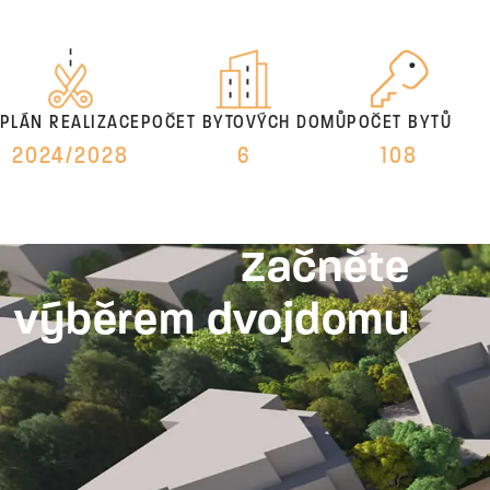
PLÁN REALIZACE
POČET BYTOVÝCH DOMŮ
POČET BYTŮ
2024/2028
6
108
Začněte
výběrem dvojdomu