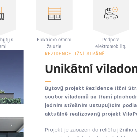
byty s
Elektrické okenní
Podpora
ami
žaluzie
elektromobility
REZIDENCE JIŽNÍ STRÁNĚ
Unikátní vilado
Bytový projekt Rezidence Jižní St
soubor viladomů se třemi plnohod
jedním střešním ustupujícím podla
aktuálně realizovaný projekt VilaP
Projekt je zasazen do reliéfu jižníh