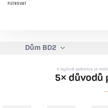
FILTROVAT
Dům BD2
K bytové jednotce je mož
5× důvodů 