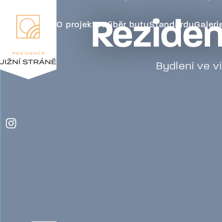
Reziden
O projektu
Výběr bytu
Standardy
Galeri
Bydlení ve 