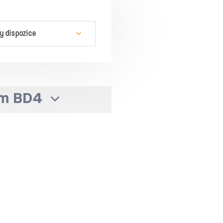
e
y dispozice
m BD4