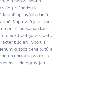
cepce a nabízí mnoho
krajiny. Výhodou je
eré kromě bytových domů
zeleň. Dopravně jsou oba
na přilehlou komunikaci.
íře omezit pohyb vozidel v
arakter bydlení. Spolu s
lenými dispozicemi bytů a
dná o unikátní projekt s
ucí majitele bytových