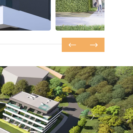
ERNÍ TVARY
FASÁDA S JEMNÝMI DETAILY
epce domů je
Čistá fasáda domů je doplněna pl
na nadčasovou
strukturované omítky