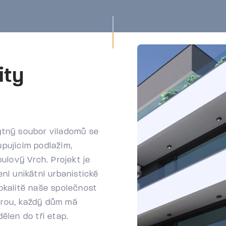
ity
ytný soubor viladomů se 
pujícím podlažím, 
ulový Vrch. Projekt je 
ní unikátní urbanistické 
okalitě naše společnost 
rou, každý dům má 
ělen do tří etap.