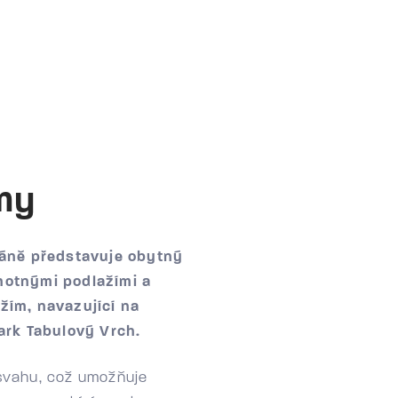
my
ráně představuje obytný
notnými podlažími a
žím, navazující na
ark Tabulový Vrch.
o svahu, což umožňuje