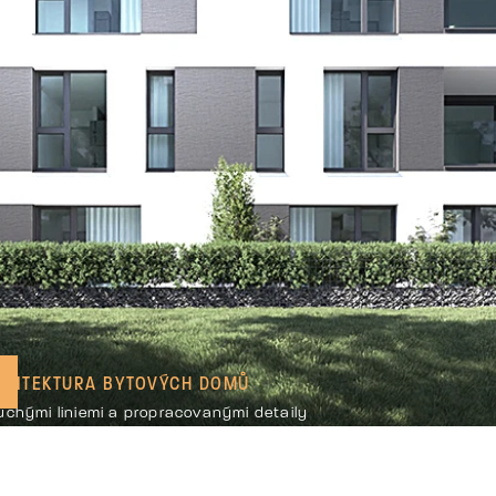
HITEKTURA BYTOVÝCH DOMŮ
uchými liniemi a propracovanými detaily