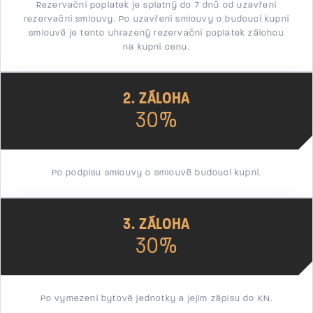
Rezervační poplatek je splatný do 7 dnů od uzavření
rezervační smlouvy. Po uzavření smlouvy o budoucí kupní
smlouvě je tento uhrazený rezervační poplatek zálohou
na kupní cenu.
2. ZÁLOHA
30%
Po podpisu smlouvy o smlouvě budoucí kupní.
3. ZÁLOHA
30%
Po vymezení bytové jednotky a jejím zápisu do KN.