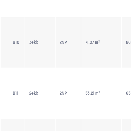
B10
3+kk
2NP
71,07 m²
86
B11
2+kk
2NP
53,21 m²
65