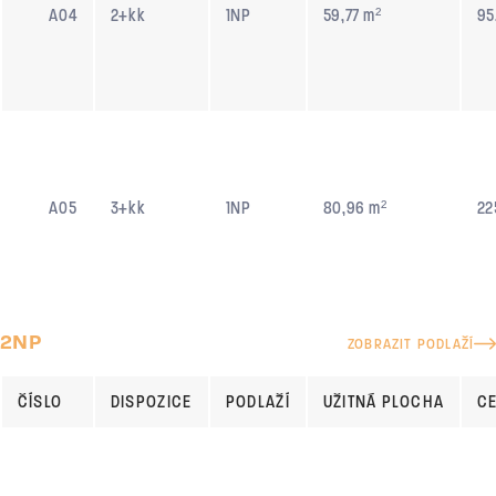
A04
2+kk
1NP
59,77 m²
95
A05
3+kk
1NP
80,96 m²
22
2NP
ZOBRAZIT PODLAŽÍ
ČÍSLO
DISPOZICE
PODLAŽÍ
UŽITNÁ PLOCHA
C