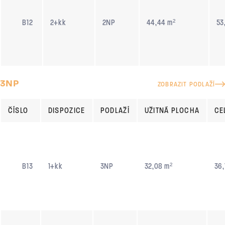
B12
2+kk
2NP
44,44 m²
53
3NP
ZOBRAZIT PODLAŽÍ
ČÍSLO
DISPOZICE
PODLAŽÍ
UŽITNÁ PLOCHA
CE
B13
1+kk
3NP
32,08 m²
36,