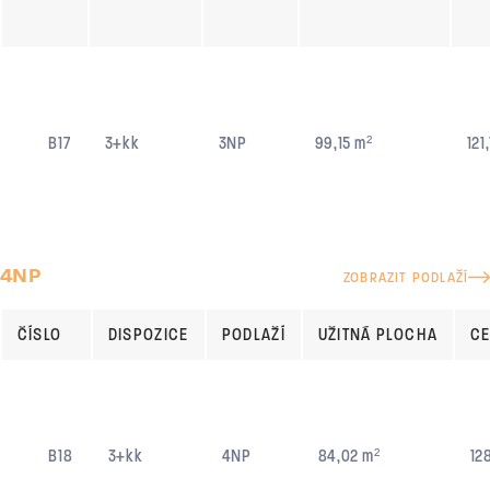
B17
3+kk
3NP
99,15 m²
121
4NP
ZOBRAZIT PODLAŽÍ
ČÍSLO
DISPOZICE
PODLAŽÍ
UŽITNÁ PLOCHA
CE
B18
3+kk
4NP
84,02 m²
12