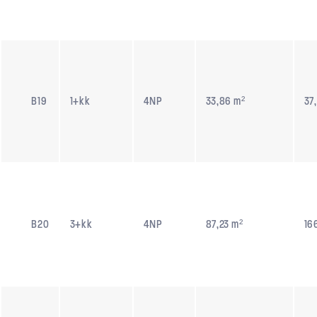
B19
1+kk
4NP
33,86 m²
37
B20
3+kk
4NP
87,23 m²
16