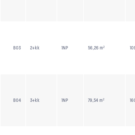
B03
2+kk
1NP
56,26 m²
10
B04
3+kk
1NP
79,54 m²
16