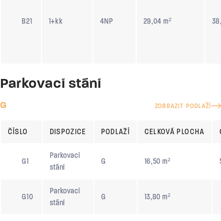
B21
1+kk
4NP
29,04 m²
38
Parkovací stání
G
ZOBRAZIT PODLAŽÍ
ČÍSLO
DISPOZICE
PODLAŽÍ
CELKOVÁ PLOCHA
Parkovací
G1
G
16,50 m²
stání
Parkovací
G10
G
13,80 m²
stání