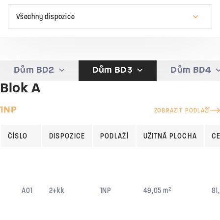
Všechny dispozice
Dům BD2
Dům BD3
Dům BD4
Blok A
1NP
ZOBRAZIT PODLAŽÍ
ČÍSLO
DISPOZICE
PODLAŽÍ
UŽITNÁ PLOCHA
C
A01
2+kk
1NP
49,05 m²
81