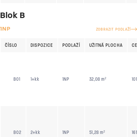
Blok B
1NP
ZOBRAZIT PODLAŽÍ
ČÍSLO
DISPOZICE
PODLAŽÍ
UŽITNÁ PLOCHA
C
B01
1+kk
1NP
32,08 m²
10
B02
2+kk
1NP
51,28 m²
16