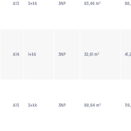
A13
3+kk
3NP
83,46 m²
98,
A14
1+kk
3NP
32,61 m²
41,
A15
3+kk
3NP
98,64 m²
119