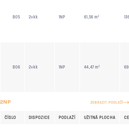
B05
2+kk
1NP
61,56 m²
13
B06
2+kk
1NP
44,47 m²
69
2NP
ZOBRAZIT PODLAŽÍ
ČÍSLO
DISPOZICE
PODLAŽÍ
UŽITNÁ PLOCHA
C