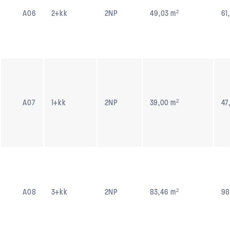
A06
2+kk
2NP
49,03 m²
61
A07
1+kk
2NP
39,00 m²
47
A08
3+kk
2NP
83,46 m²
98