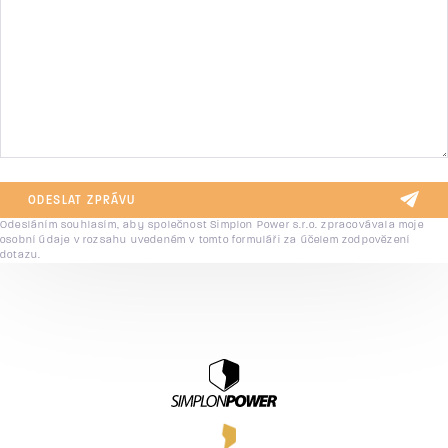
ODESLAT ZPRÁVU
Odesláním souhlasím, aby společnost Simplon Power s.r.o. zpracovávala moje
osobní údaje v rozsahu uvedeném v tomto formuláři za účelem zodpovězení
dotazu.