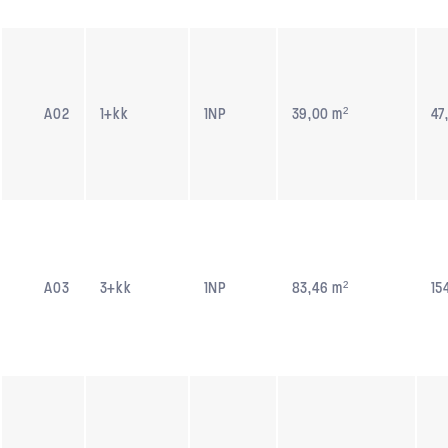
A02
1+kk
1NP
39,00 m²
47
A03
3+kk
1NP
83,46 m²
15