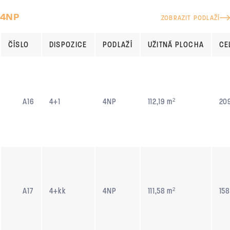
4NP
ZOBRAZIT PODLAŽÍ
ČÍSLO
DISPOZICE
PODLAŽÍ
UŽITNÁ PLOCHA
CE
A16
4+1
4NP
112,19 m²
209
A17
4+kk
4NP
111,58 m²
158