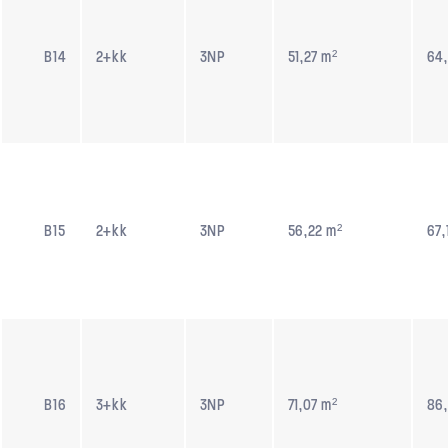
B14
2+kk
3NP
51,27 m²
64,
B15
2+kk
3NP
56,22 m²
67,
B16
3+kk
3NP
71,07 m²
86