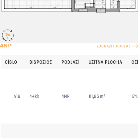
4NP
ZOBRAZIT PODLAŽÍ
ČÍSLO
DISPOZICE
PODLAŽÍ
UŽITNÁ PLOCHA
CE
A16
4+kk
4NP
111,83 m²
174