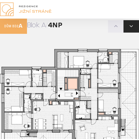
Blok A
4NP
A
DŮM BD2