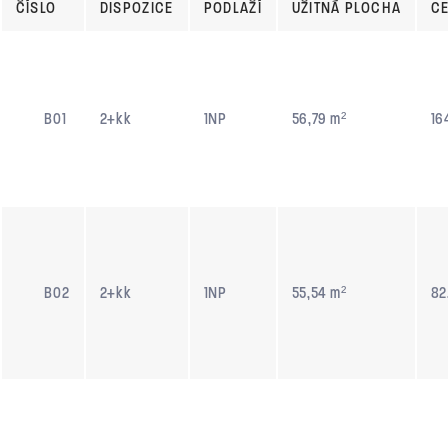
ČÍSLO
DISPOZICE
PODLAŽÍ
UŽITNÁ PLOCHA
C
B01
2+kk
1NP
56,79 m²
16
B02
2+kk
1NP
55,54 m²
82