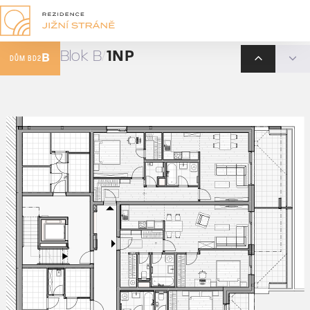
Blok B
1NP
B
DŮM BD2