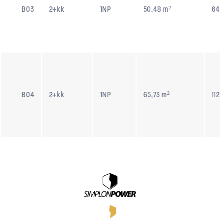
B03
2+kk
1NP
50,48 m²
64
B04
2+kk
1NP
65,73 m²
11