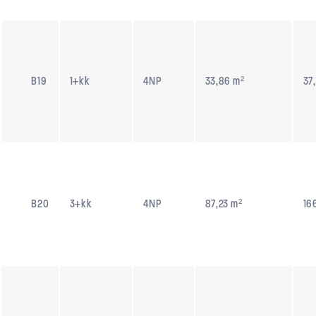
B19
1+kk
4NP
33,86 m²
37
B20
3+kk
4NP
87,23 m²
16