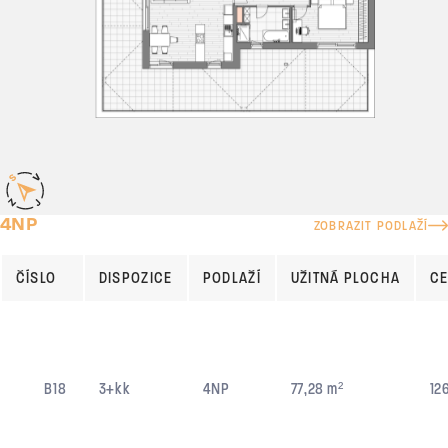
4NP
ZOBRAZIT PODLAŽÍ
ČÍSLO
DISPOZICE
PODLAŽÍ
UŽITNÁ PLOCHA
CE
B18
3+kk
4NP
77,28 m²
12