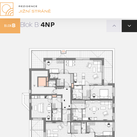
Blok B
4NP
B
BLOK