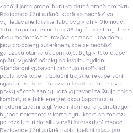
Zahájili jsme prodej bytů ve druhé etapě projektu
Rezidence Jižní stráně, která se nachází ve
vyhledávané lokalitě Tabulový vrch v Olomouci.
Tato etapa nabízí celkem 36 bytů, umístěných ve
dvou moderních bytových domech. Oba domy
jsou propojeny suterénem, kde se nachází
garážová stání a sklepní kóje. Byty v této etapě
splňují vysoké nároky na kvalitu bydlení.
Standardní vybavení zahrnuje například
podlahové topení, izolační trojskla, rekuperační
systém, venkovní žaluzie a kvalitní interiérové
prvky včetně sanity. Toto vybavení zajišťuje nejen
komfort, ale také energetickou úspornost a
moderní životní styl. Více informací o jednotlivých
bytech naleznete v kartě bytu, která se zobrazí
po rozkliknutí detailu v naší interaktivní mapce.
Rezidence Jižní stráně nabízí ideální místo pro