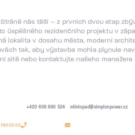
 Stráně nás těší – z prvních dvou etap zbýv
ohoto úspěšného rezidenčního projektu v zá
 klidná lokalita v dosahu města, moderní arch
vách tak, aby výstavba mohla plynule navá
ní sítě nebo kontaktujte našeho manažera p
+420 606 660 524
mlistopad@simplonpower.cz
 PRODEJCE