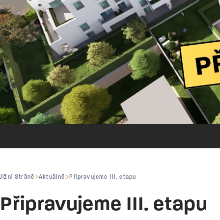
Jižní Stráně
Aktuálně
Připravujeme III. etapu
Připravujeme III. etapu