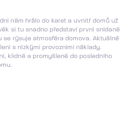
dní nám hrálo do karet a uvnitř domů už
věk si tu snadno představí první snídaně
lu se rýsuje atmosféra domova. Aktuálně
lení s nízkými provozními náklady.
ní, klidné a promyšlené do posledního
domu.