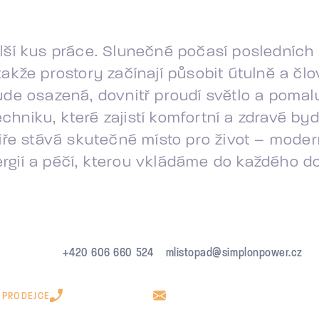
lší kus práce. Slunečné počasí posledních 
akže prostory začínají působit útulně a člo
ude osazená, dovnitř proudí světlo a poma
niku, které zajistí komfortní a zdravé byd
íře stává skutečné místo pro život – moder
energií a péčí, kterou vkládáme do každého 
+420 606 660 524
mlistopad@simplonpower.cz
 PRODEJCE