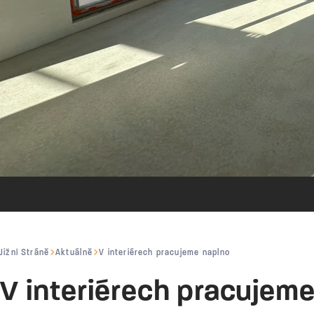
Jižní Stráně
Aktuálně
V interiérech pracujeme naplno
V interiérech pracujem