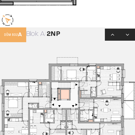
Blok A
2NP
A
DŮM BD2