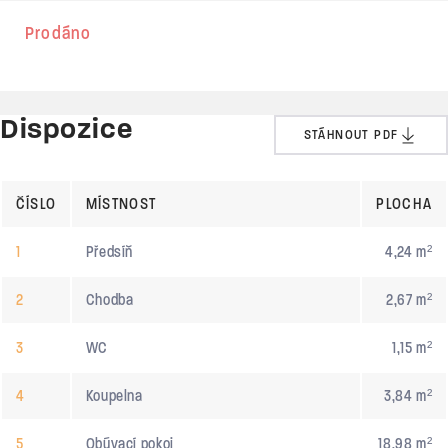
Prodáno
Dispozice
STÁHNOUT PDF
ČÍSLO
MÍSTNOST
PLOCHA
1
Předsíň
4,24 m²
2
Chodba
2,67 m²
3
WC
1,15 m²
4
Koupelna
3,84 m²
5
Obývací pokoj
18,98 m²