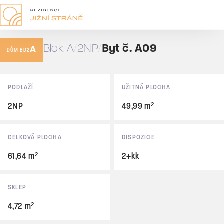
A09
2+kk
Blok A
2NP
Byt č. A09
A
61,64 m²
DŮM BD2
Prodáno
Základní údaje
PODLAŽÍ
UŽITNÁ PLOCHA
2NP
49,99 m²
CELKOVÁ PLOCHA
DISPOZICE
61,64 m²
2+kk
SKLEP
4,72 m²