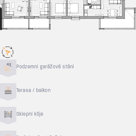
Důvody pro bydlení
Podzemní garážové stání
Terasa / balkon
Sklepní kóje