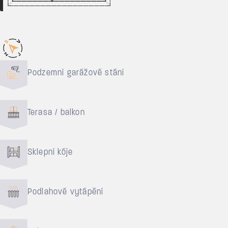
Důvody pro bydlení
Podzemní garážové stání
Terasa / balkon
Sklepní kóje
Podlahové vytápění