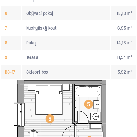
6
Obývací pokoj
18,18 m²
7
Kuchyňský kout
6,95 m²
8
Pokoj
14,16 m²
9
Terasa
11,54 m²
BS-17
Sklepní box
3,92 m²