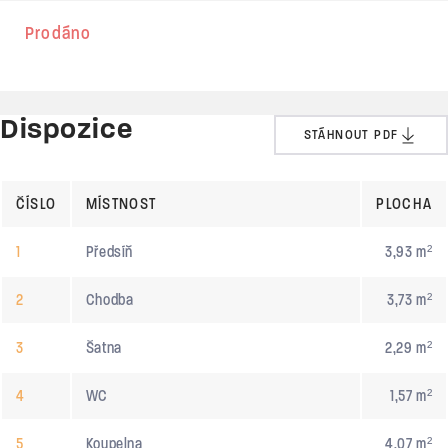
Prodáno
Dispozice
STÁHNOUT PDF
ČÍSLO
MÍSTNOST
PLOCHA
1
Předsíň
3,93 m²
2
Chodba
3,73 m²
3
Šatna
2,29 m²
4
WC
1,57 m²
5
Koupelna
4,07 m²