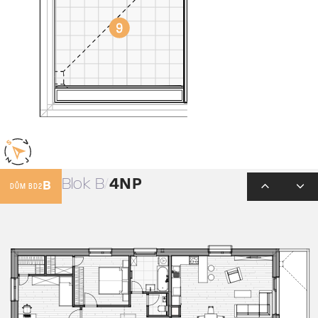
Blok B
4NP
B
DŮM BD2