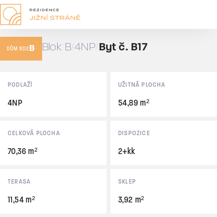
B17
2+kk
Blok B
4NP
Byt č. B17
B
70,36 m²
DŮM BD2
Prodáno
Základní údaje
PODLAŽÍ
UŽITNÁ PLOCHA
4NP
54,89 m²
CELKOVÁ PLOCHA
DISPOZICE
70,36 m²
2+kk
TERASA
SKLEP
11,54 m²
3,92 m²