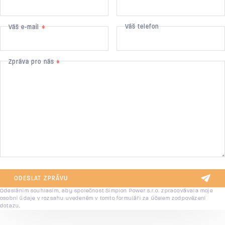
Váš telefon
Váš e-mail
*
Zpráva pro nás
*
ODESLAT ZPRÁVU
Odesláním souhlasím, aby společnost Simplon Power s.r.o. zpracovávala moje
osobní údaje v rozsahu uvedeném v tomto formuláři za účelem zodpovězení
dotazu.