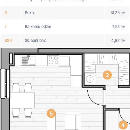
6
Pokoj
13,25 m²
7
Balkonú/lodžie
7,53 m²
BS11
Sklepní box
4,82 m²