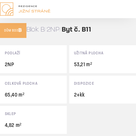
B11
2+kk
Blok B
2NP
Byt č. B11
B
65,40 m²
DŮM BD3
Prodáno
Základní údaje
PODLAŽÍ
UŽITNÁ PLOCHA
2NP
53,21 m²
CELKOVÁ PLOCHA
DISPOZICE
65,40 m²
2+kk
SKLEP
4,82 m²