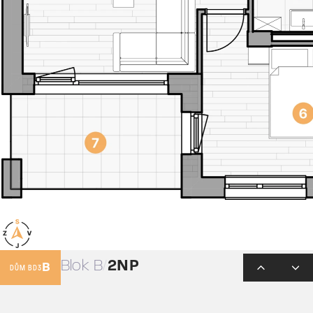
Blok B
2NP
B
DŮM BD3