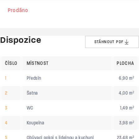
Prodáno
Dispozice
STÁHNOUT PDF
ČÍSLO
MÍSTNOST
PLOCHA
1
Předsín
6,90 m²
2
Šatna
4,00 m²
3
WC
1,49 m²
4
Koupelna
3,98 m²
5
Obývací pokoj s jídelnou a kuchyní
23,48 m²