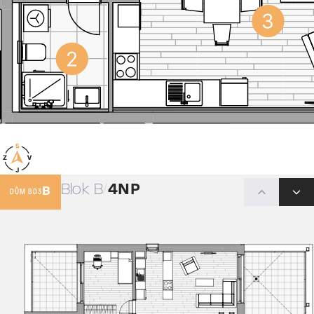
Blok B
4NP
B
DŮM BD3