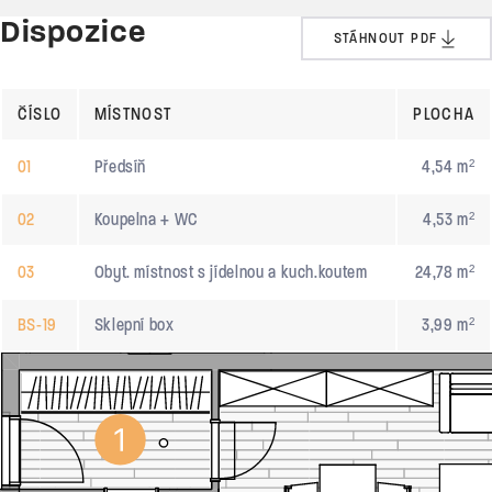
Dispozice
STÁHNOUT PDF
ČÍSLO
MÍSTNOST
PLOCHA
01
Předsíň
4,54 m²
02
Koupelna + WC
4,53 m²
03
Obyt. místnost s jídelnou a kuch.koutem
24,78 m²
BS-19
Sklepní box
3,99 m²