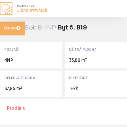
B19
1+kk
Blok B
4NP
Byt č. B19
B
37,85 m²
DŮM BD3
Prodáno
Základní údaje
PODLAŽÍ
UŽITNÁ PLOCHA
4NP
33,86 m²
CELKOVÁ PLOCHA
DISPOZICE
37,85 m²
1+kk
Prodáno