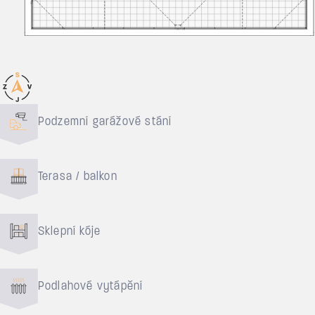
Důvody pro bydlení
Podzemní garážové stání
Terasa / balkon
Sklepní kóje
Podlahové vytápění