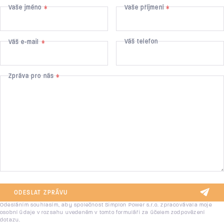
Vaše jméno
Vaše příjmení
*
*
Váš telefon
Váš e-mail
*
Zpráva pro nás
*
ODESLAT ZPRÁVU
Odesláním souhlasím, aby společnost Simplon Power s.r.o. zpracovávala moje
osobní údaje v rozsahu uvedeném v tomto formuláři za účelem zodpovězení
dotazu.