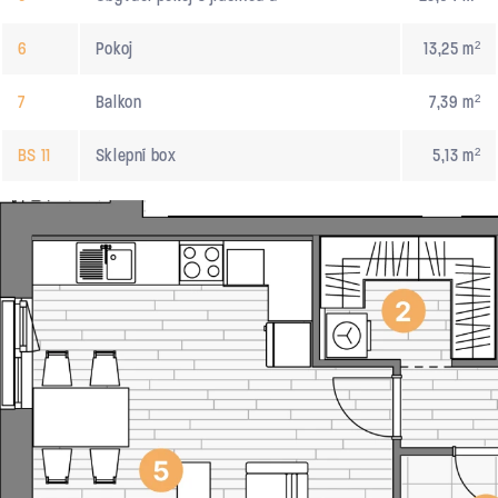
6
Pokoj
13,25 m²
7
Balkon
7,39 m²
BS 11
Sklepní box
5,13 m²