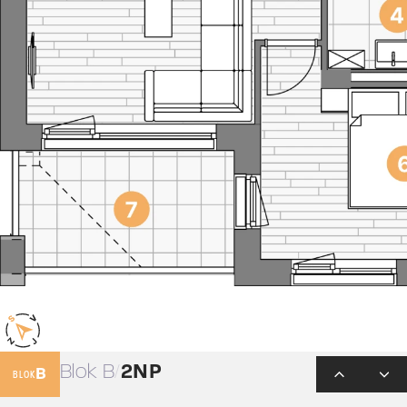
Blok B
2NP
B
BLOK