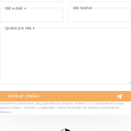
Váš telefon
Váš e-mail
*
Zpráva pro nás
*
ODESLAT ZPRÁVU
Odesláním souhlasím, aby společnost Simplon Power s.r.o. zpracovávala moje
osobní údaje v rozsahu uvedeném v tomto formuláři za účelem zodpovězení
dotazu.