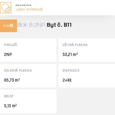
B11
2+kk
Blok B
2NP
Byt č. B11
B
65,73 m²
BLOK
Prodáno
Základní údaje
PODLAŽÍ
UŽITNÁ PLOCHA
2NP
53,21 m²
CELKOVÁ PLOCHA
DISPOZICE
65,73 m²
2+kk
SKLEP
5,13 m²