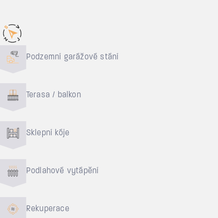
Důvody pro bydlení
Podzemní garážové stání
Terasa / balkon
Sklepní kóje
Podlahové vytápění
Rekuperace