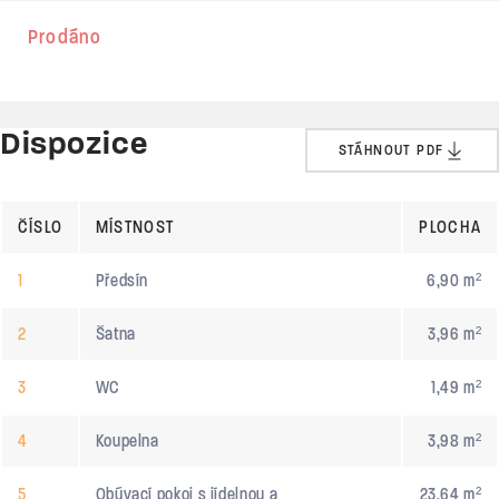
Prodáno
Dispozice
STÁHNOUT PDF
ČÍSLO
MÍSTNOST
PLOCHA
1
Předsín
6,90 m²
2
Šatna
3,96 m²
3
WC
1,49 m²
4
Koupelna
3,98 m²
5
Obývací pokoj s jídelnou a
23,64 m²