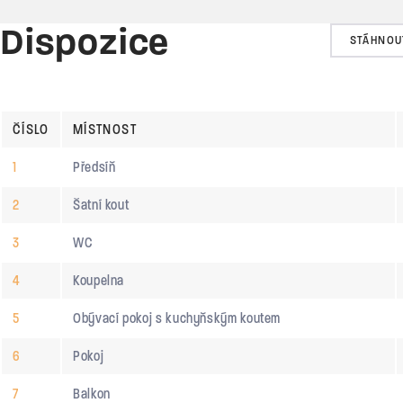
Dispozice
STÁHNOU
ČÍSLO
MÍSTNOST
1
Předsíň
2
Šatní kout
3
WC
4
Koupelna
5
Obývací pokoj s kuchyňským koutem
6
Pokoj
7
Balkon