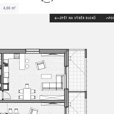
4,66 m²
ZPĚT NA VÝBĚR BLOKŮ
PO