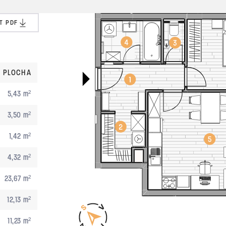
T PDF
PLOCHA
5,43 m²
3,50 m²
1,42 m²
4,32 m²
23,67 m²
12,13 m²
11,23 m²