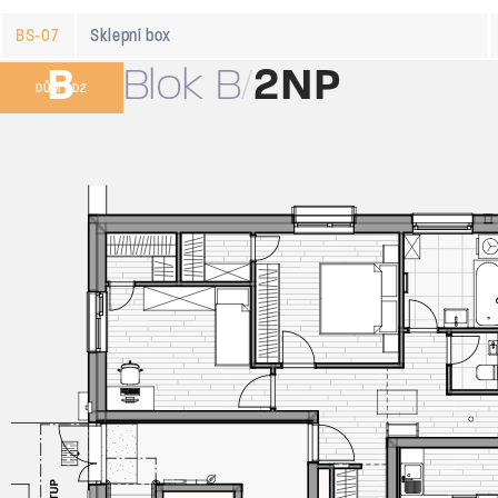
BS-07
Sklepní box
B
Blok B
2NP
DŮM BD2