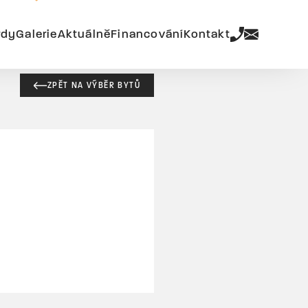
rdy
Galerie
Aktuálně
Financování
Kontakt
ZPĚT NA VÝBĚR BYTŮ