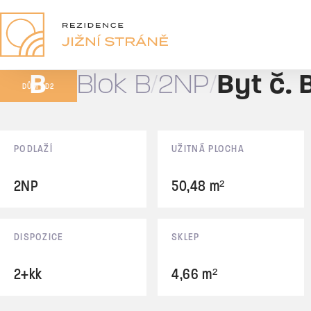
B07
2+kk
B
Blok B
2NP
Byt č. 
66,36 m²
DŮM BD2
Prodáno
Základní údaje
PODLAŽÍ
UŽITNÁ PLOCHA
2NP
50,48 m²
DISPOZICE
SKLEP
2+kk
4,66 m²