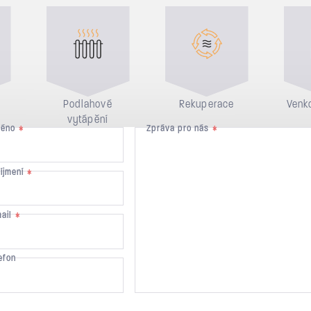
Podlahové
Rekuperace
Venko
vytápění
méno
Zpráva pro nás
*
*
říjmení
*
mail
*
efon