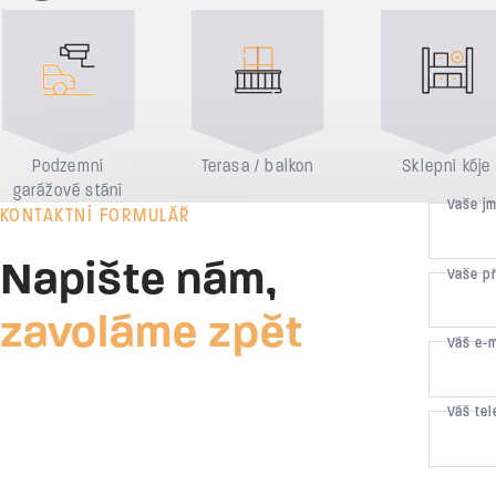
Důvody pro bydlení
Podzemní
Terasa / balkon
Sklepní kóje
garážové stání
Vaše j
KONTAKTNÍ FORMULÁŘ
Napište nám,
Vaše p
zavoláme zpět
Váš e-
Váš tel