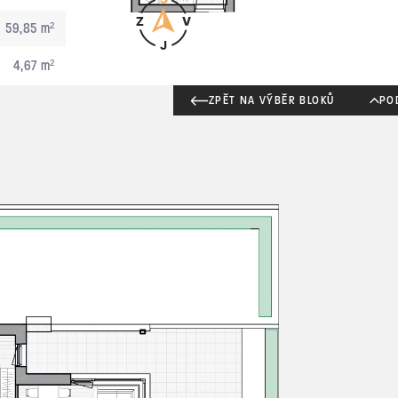
59,85 m²
4,67 m²
ZPĚT NA VÝBĚR BLOKŮ
PO