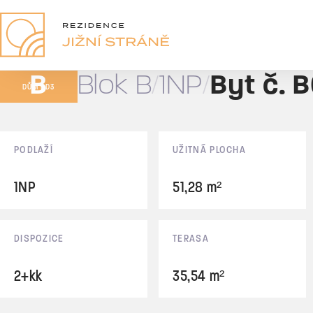
B02
2+kk
B
Blok B
1NP
Byt č. 
161,07 m²
DŮM BD3
Prodáno
Základní údaje
PODLAŽÍ
UŽITNÁ PLOCHA
1NP
51,28 m²
DISPOZICE
TERASA
2+kk
35,54 m²