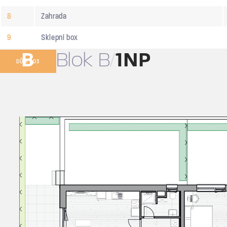
8
Zahrada
9
Sklepní box
B
Blok B
1NP
DŮM BD3