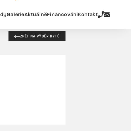
rdy
Galerie
Aktuálně
Financování
Kontakt
ZPĚT NA VÝBĚR BYTŮ