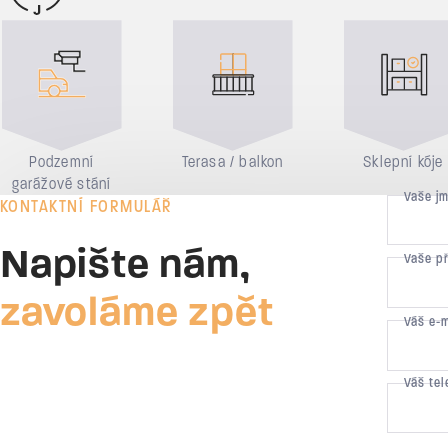
Důvody pro bydlení
Podzemní
Terasa / balkon
Sklepní kóje
garážové stání
Vaše j
KONTAKTNÍ FORMULÁŘ
Napište nám,
Vaše p
zavoláme zpět
Váš e-
Váš tel