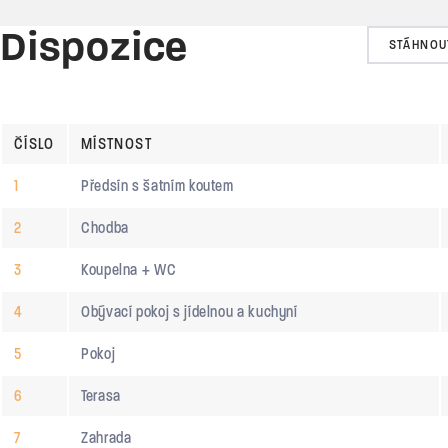
Dispozice
STÁHNOU
ČÍSLO
MÍSTNOST
1
Předsín s šatním koutem
2
Chodba
3
Koupelna + WC
4
Obývací pokoj s jídelnou a kuchyní
5
Pokoj
6
Terasa
7
Zahrada