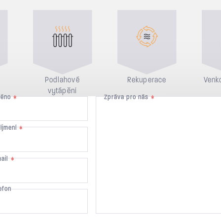
Podlahové
Rekuperace
Venko
vytápění
méno
Zpráva pro nás
*
*
říjmení
*
mail
*
efon