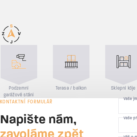
Důvody pro bydlení
Podzemní
Terasa / balkon
Sklepní kóje
garážové stání
Vaše j
KONTAKTNÍ FORMULÁŘ
Napište nám,
Vaše p
zavoláme zpět
Váš e-