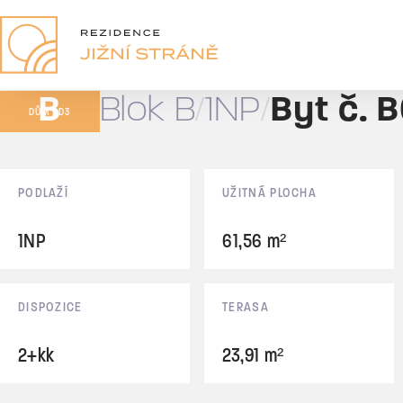
B05
2+kk
B
Blok B
1NP
Byt č. 
136,05 m²
DŮM BD3
Prodáno
Základní údaje
PODLAŽÍ
UŽITNÁ PLOCHA
1NP
61,56 m²
DISPOZICE
TERASA
2+kk
23,91 m²