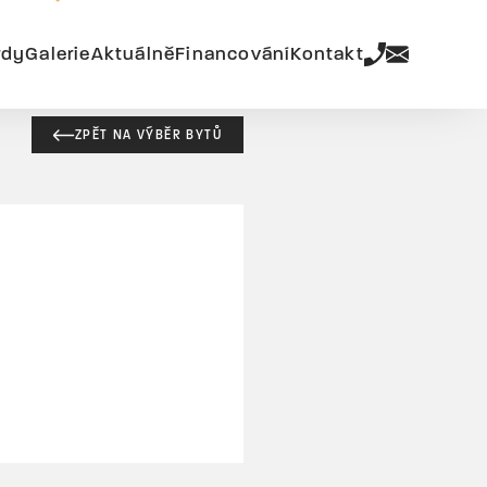
rdy
Galerie
Aktuálně
Financování
Kontakt
ZPĚT NA VÝBĚR BYTŮ