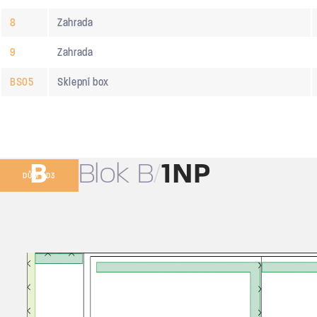
8
Zahrada
9
Zahrada
BS05
Sklepní box
B
Blok B
1NP
DŮM BD3