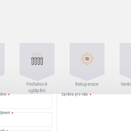
Podlahové
Rekuperace
Venko
vytápění
méno
Zpráva pro nás
*
*
říjmení
*
mail