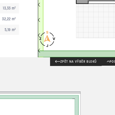
13,33 m²
32,22 m²
5,19 m²
ZPĚT NA VÝBĚR BLOKŮ
PO