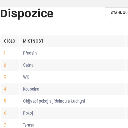
Dispozice
STÁHNOU
ČÍSLO
MÍSTNOST
1
Předsín
2
Šatna
3
WC
4
Koupelna
5
Obývací pokoj s jídelnou a kuchyní
6
Pokoj
7
Terasa