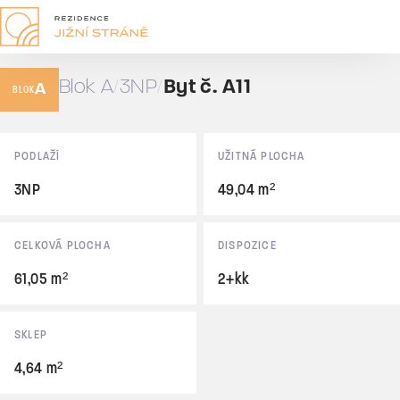
A11
2+kk
Blok A
3NP
Byt č. A11
A
61,05 m²
BLOK
Rezervováno
Základní údaje
PODLAŽÍ
UŽITNÁ PLOCHA
3NP
49,04 m²
CELKOVÁ PLOCHA
DISPOZICE
61,05 m²
2+kk
SKLEP
4,64 m²