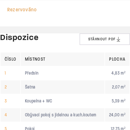
Rezervováno
Dispozice
STÁHNOUT PDF
ČÍSLO
MÍSTNOST
PLOCHA
1
Předsín
4,83 m²
2
Šatna
2,07 m²
3
Koupelna + WC
5,39 m²
4
Obývací pokoj s jídelnou a kuch.koutem
24,00 m²
5
Pokoj
12,75 m²