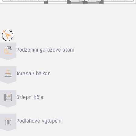
Důvody pro bydlení
Podzemní garážové stání
Terasa / balkon
Sklepní kóje
Podlahové vytápění