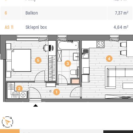
6
Balkon
7,37 m²
AS 11
Sklepní box
4,64 m²