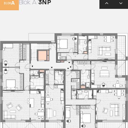
Blok A
3NP
A
BLOK