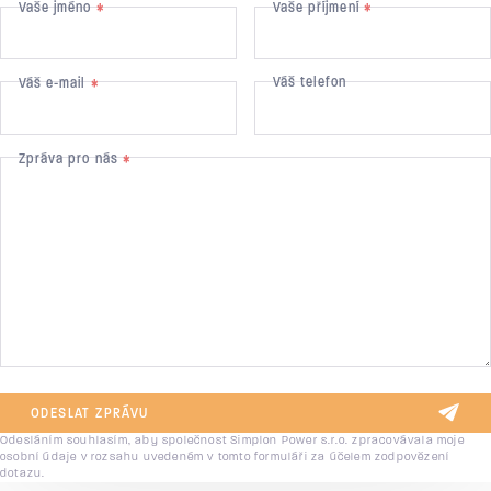
Vaše jméno
Vaše příjmení
*
*
Váš telefon
Váš e-mail
*
Zpráva pro nás
*
ODESLAT ZPRÁVU
Odesláním souhlasím, aby společnost Simplon Power s.r.o. zpracovávala moje
osobní údaje v rozsahu uvedeném v tomto formuláři za účelem zodpovězení
dotazu.