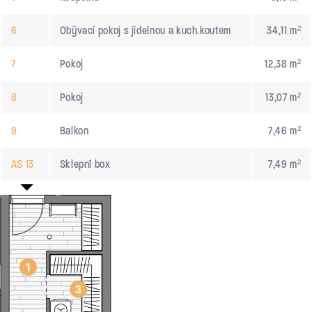
6
Obývací pokoj s jídelnou a kuch.koutem
34,11 m²
7
Pokoj
12,38 m²
8
Pokoj
13,07 m²
9
Balkon
7,46 m²
AS 13
Sklepní box
7,49 m²