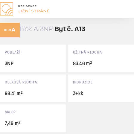
A13
3+kk
Blok A
3NP
Byt č. A13
A
98,41 m²
BLOK
Prodáno
Základní údaje
PODLAŽÍ
UŽITNÁ PLOCHA
3NP
83,46 m²
CELKOVÁ PLOCHA
DISPOZICE
98,41 m²
3+kk
SKLEP
7,49 m²