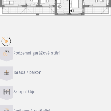
Důvody pro bydlení
Podzemní garážové stání
Terasa / balkon
Sklepní kóje