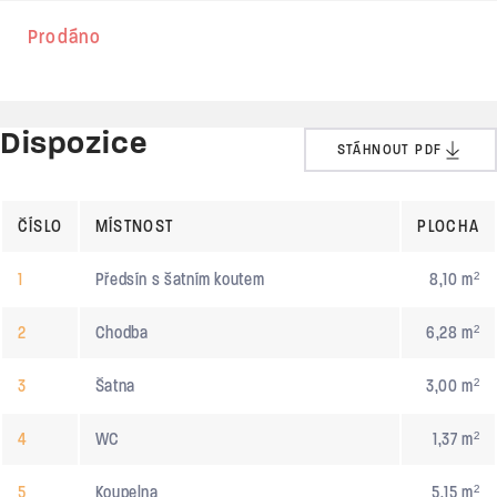
Prodáno
Dispozice
STÁHNOUT PDF
ČÍSLO
MÍSTNOST
PLOCHA
1
Předsín s šatním koutem
8,10 m²
2
Chodba
6,28 m²
3
Šatna
3,00 m²
4
WC
1,37 m²
5
Koupelna
5,15 m²