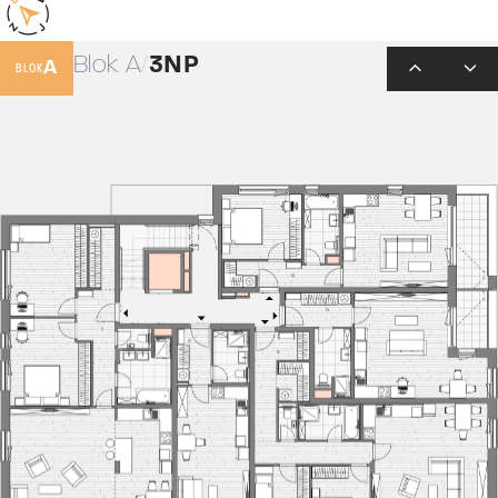
Blok A
3NP
A
BLOK