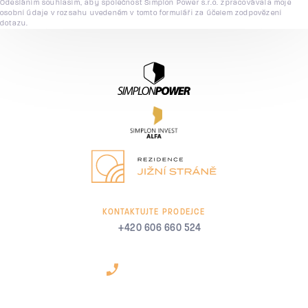
Odesláním souhlasím, aby společnost Simplon Power s.r.o. zpracovávala moje
osobní údaje v rozsahu uvedeném v tomto formuláři za účelem zodpovězení
dotazu.
KONTAKTUJTE PRODEJCE
+420 606 660 524