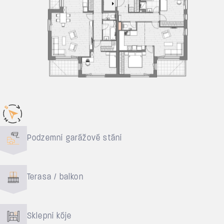
Důvody pro bydlení
Podzemní garážové stání
Terasa / balkon
Sklepní kóje