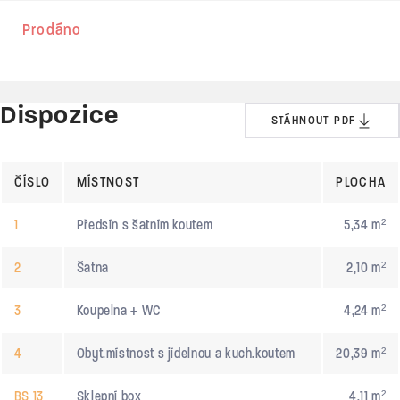
Prodáno
Dispozice
STÁHNOUT PDF
ČÍSLO
MÍSTNOST
PLOCHA
1
Předsín s šatním koutem
5,34 m²
2
Šatna
2,10 m²
3
Koupelna + WC
4,24 m²
4
Obyt.místnost s jídelnou a kuch.koutem
20,39 m²
BS 13
Sklepní box
4,11 m²