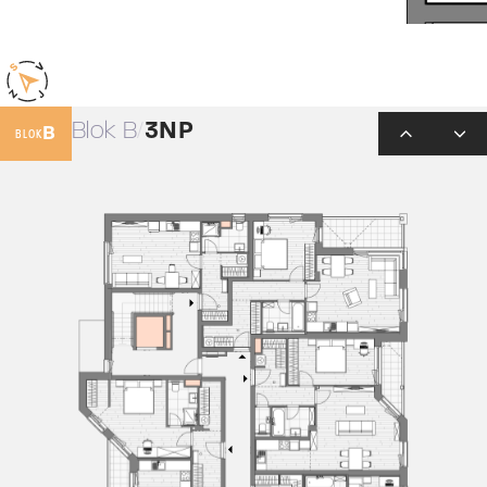
Blok B
3NP
B
BLOK