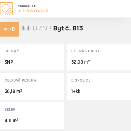
B13
1+kk
Blok B
3NP
Byt č. B13
B
36,19 m²
BLOK
Prodáno
Základní údaje
PODLAŽÍ
UŽITNÁ PLOCHA
3NP
32,08 m²
CELKOVÁ PLOCHA
DISPOZICE
36,19 m²
1+kk
SKLEP
4,11 m²