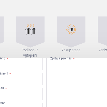
Podlahové
Rekuperace
Venko
vytápění
méno
Zpráva pro nás
*
*
říjmení
*
mail
*
efon