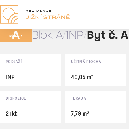
A01
2+kk
A
Blok A
1NP
Byt č. 
81,68 m²
DŮM BD3
Prodáno
Základní údaje
PODLAŽÍ
UŽITNÁ PLOCHA
1NP
49,05 m²
DISPOZICE
TERASA
2+kk
7,79 m²