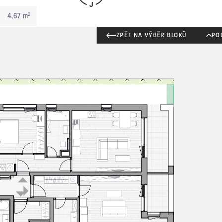
4,67 m²
ZPĚT NA VÝBĚR BLOKŮ
PO