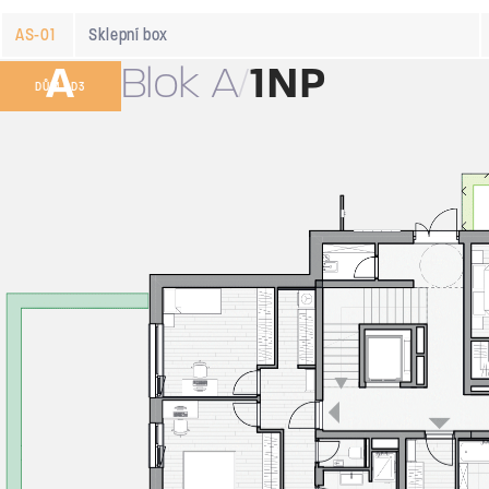
AS-01
Sklepní box
A
Blok A
1NP
DŮM BD3