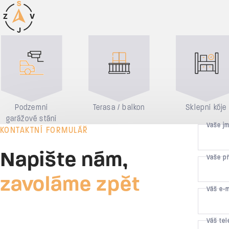
Důvody pro bydlení
Podzemní
Terasa / balkon
Sklepní kóje
garážové stání
Vaše j
KONTAKTNÍ FORMULÁŘ
Napište nám,
Vaše p
zavoláme zpět
Váš e-
Váš tel