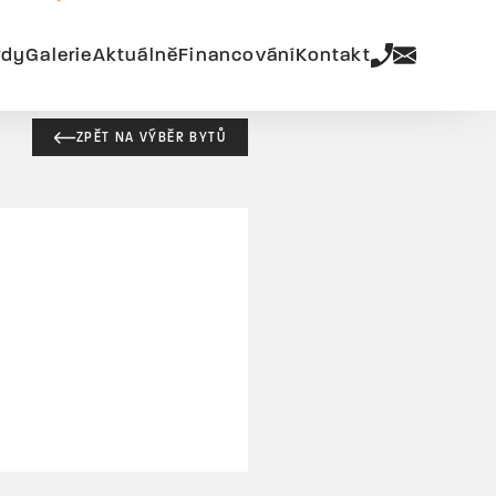
rdy
Galerie
Aktuálně
Financování
Kontakt
ZPĚT NA VÝBĚR BYTŮ