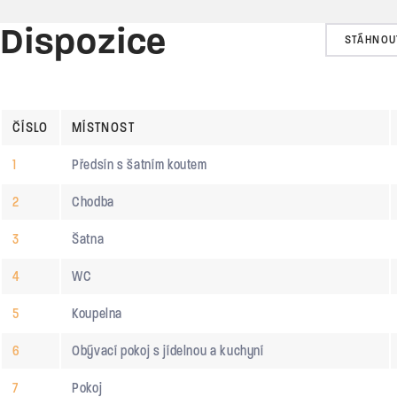
Dispozice
STÁHNOU
ČÍSLO
MÍSTNOST
1
Předsín s šatním koutem
2
Chodba
3
Šatna
4
WC
5
Koupelna
6
Obývací pokoj s jídelnou a kuchyní
7
Pokoj