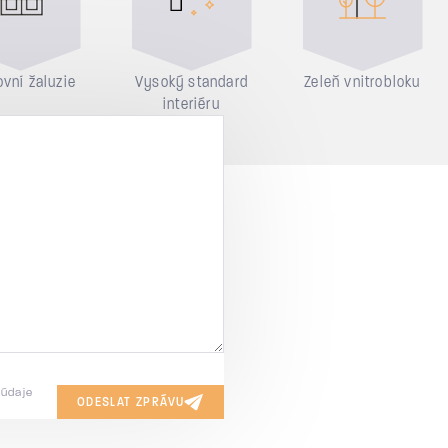
vní žaluzie
Vysoký standard
Zeleň vnitrobloku
interiéru
 údaje
ODESLAT ZPRÁVU