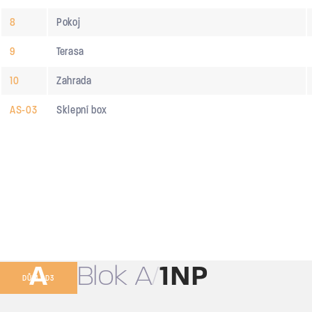
8
Pokoj
9
Terasa
10
Zahrada
AS-03
Sklepní box
A
Blok A
1NP
DŮM BD3