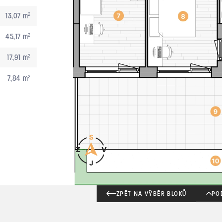
13,07 m²
45,17 m²
17,91 m²
7,84 m²
ZPĚT NA VÝBĚR BLOKŮ
PO