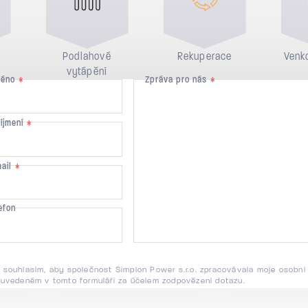
Podlahové
Rekuperace
Venko
vytápění
méno
Zpráva pro nás
*
*
říjmení
*
mail
*
efon
 souhlasím, aby společnost Simplon Power s.r.o. zpracovávala moje osobní
 uvedeném v tomto formuláři za účelem zodpovězení dotazu.