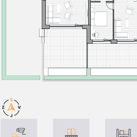
Důvody pro bydlení