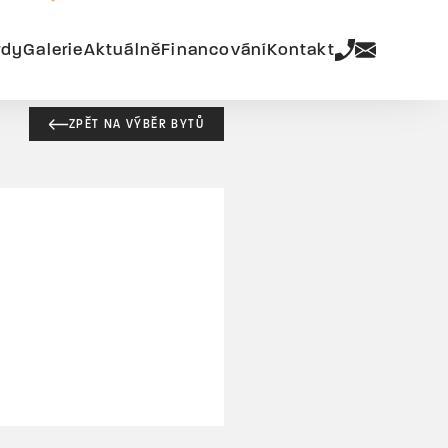
rdy
Galerie
Aktuálně
Financování
Kontakt
ZPĚT NA VÝBĚR BYTŮ