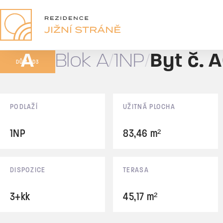
A03
3+kk
A
Blok A
1NP
Byt č. 
154,30 m²
DŮM BD3
Prodáno
Základní údaje
PODLAŽÍ
UŽITNÁ PLOCHA
1NP
83,46 m²
DISPOZICE
TERASA
3+kk
45,17 m²