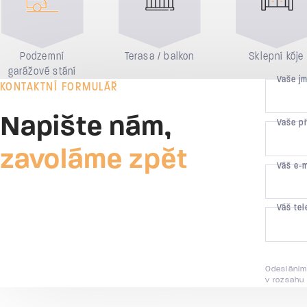
Podzemní
Terasa / balkon
Sklepní kóje
garážové stání
Vaše j
KONTAKTNÍ FORMULÁŘ
Napište nám,
Vaše p
zavoláme zpět
Váš e-
Váš tel
Odesláním
v rozsahu