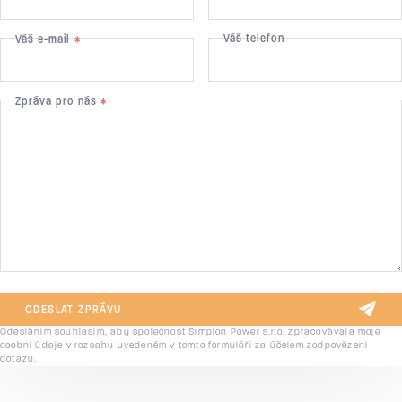
Váš telefon
Váš e-mail
*
Zpráva pro nás
*
ODESLAT ZPRÁVU
Odesláním souhlasím, aby společnost Simplon Power s.r.o. zpracovávala moje
osobní údaje v rozsahu uvedeném v tomto formuláři za účelem zodpovězení
dotazu.