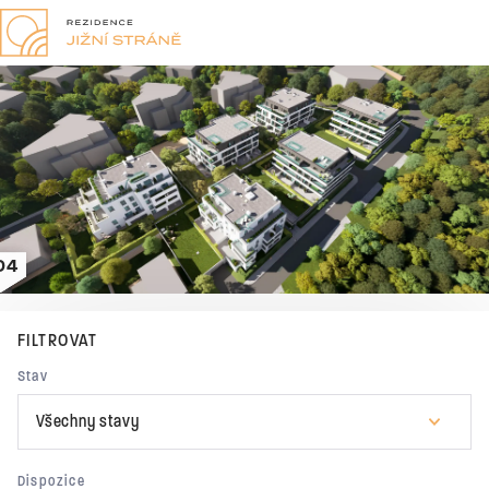
Výběr bytu
D2
D3
D4
FILTROVAT
Stav
Všechny stavy
Dispozice