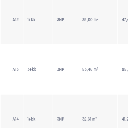
A12
1+kk
3NP
39,00 m²
47,
A13
3+kk
3NP
83,46 m²
98,
A14
1+kk
3NP
32,61 m²
41,