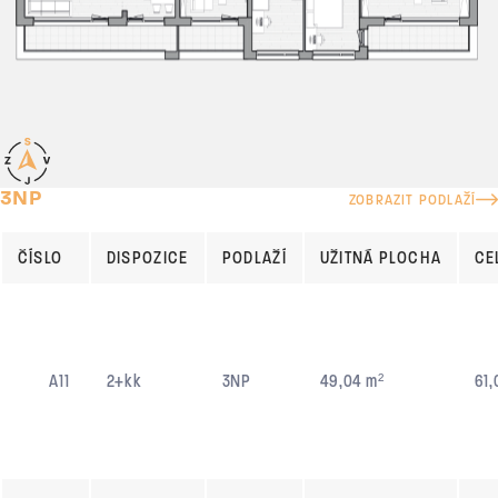
3NP
ZOBRAZIT PODLAŽÍ
ČÍSLO
DISPOZICE
PODLAŽÍ
UŽITNÁ PLOCHA
CE
A11
2+kk
3NP
49,04 m²
61,