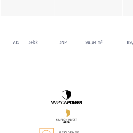
A15
3+kk
3NP
98,64 m²
119