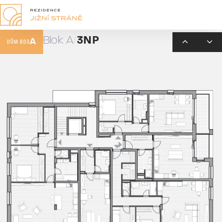
Blok A
3NP
A
DŮM BD3