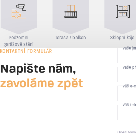
Podzemní
Terasa / balkon
Sklepní kóje
garážové stání
Vaše j
KONTAKTNÍ FORMULÁŘ
Napište nám,
Vaše p
zavoláme zpět
Váš e-
Váš tel
Odesláním