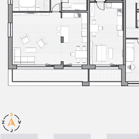
Důvody pro bydlení