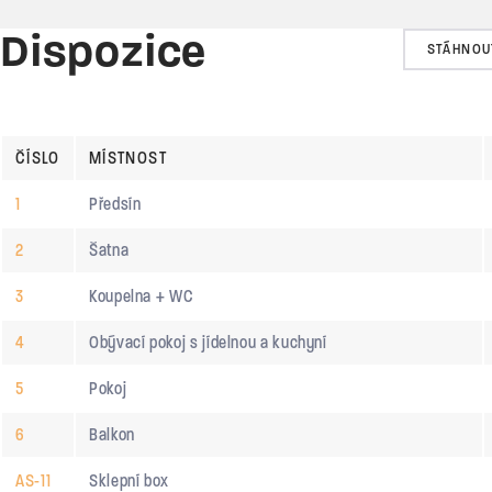
Dispozice
STÁHNOU
ČÍSLO
MÍSTNOST
1
Předsín
2
Šatna
3
Koupelna + WC
4
Obývací pokoj s jídelnou a kuchyní
5
Pokoj
6
Balkon
AS-11
Sklepní box