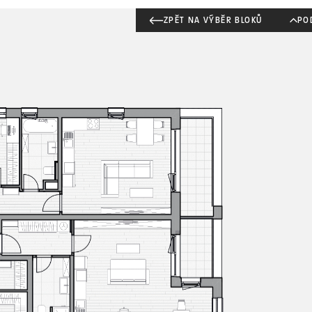
ZPĚT NA VÝBĚR BLOKŮ
PO