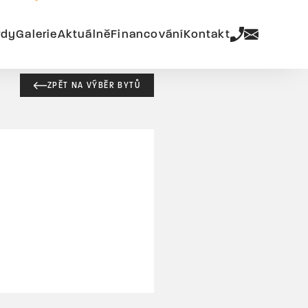
rdy
Galerie
Aktuálně
Financování
Kontakt
ZPĚT NA VÝBĚR BYTŮ