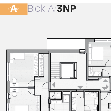
A
Blok A
3NP
DŮM BD3