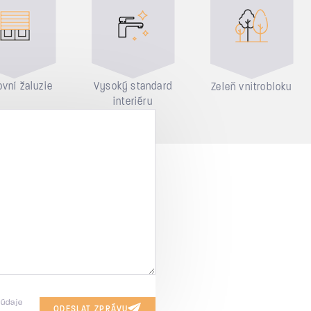
vní žaluzie
Vysoký standard
Zeleň vnitrobloku
interiéru
 údaje
ODESLAT ZPRÁVU