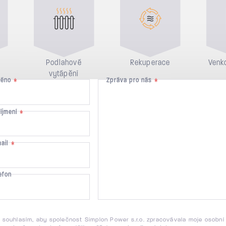
Podlahové
Rekuperace
Venko
vytápění
méno
Zpráva pro nás
*
*
říjmení
*
mail
*
efon
 souhlasím, aby společnost Simplon Power s.r.o. zpracovávala moje osobní