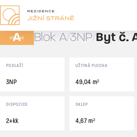
A11
2+kk
A
Blok A
3NP
Byt č. 
61,05 m²
DŮM BD3
Prodáno
Základní údaje
PODLAŽÍ
UŽITNÁ PLOCHA
3NP
49,04 m²
DISPOZICE
SKLEP
2+kk
4,67 m²