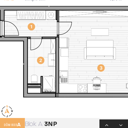
Blok A
3NP
A
DŮM BD3