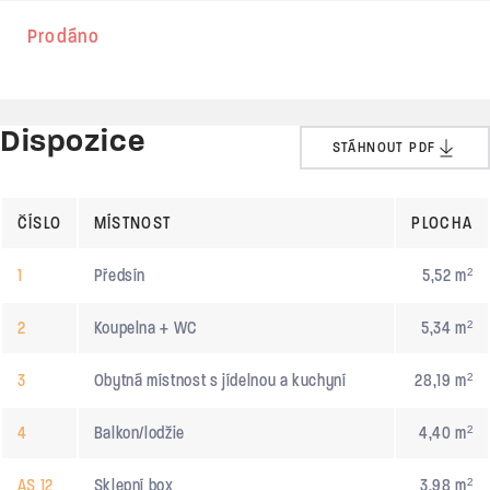
Prodáno
Dispozice
STÁHNOUT PDF
ČÍSLO
MÍSTNOST
PLOCHA
1
Předsín
5,52 m²
2
Koupelna + WC
5,34 m²
3
Obytná místnost s jídelnou a kuchyní
28,19 m²
4
Balkon/lodžie
4,40 m²
AS 12
Sklepní box
3,98 m²