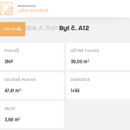
A12
1+kk
Blok A
3NP
Byt č. A12
A
47,41 m²
DŮM BD3
Prodáno
Základní údaje
PODLAŽÍ
UŽITNÁ PLOCHA
3NP
39,00 m²
CELKOVÁ PLOCHA
DISPOZICE
47,41 m²
1+kk
SKLEP
3,98 m²