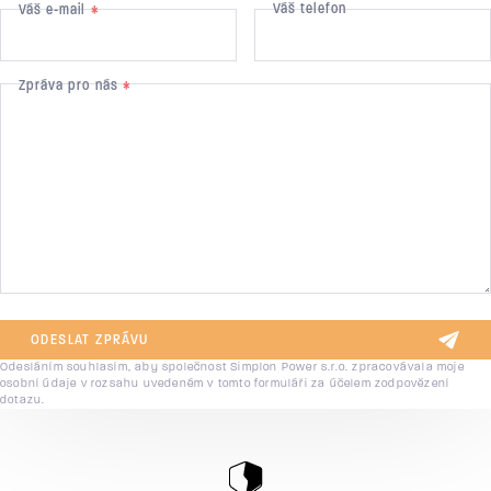
Váš telefon
Váš e-mail
*
Zpráva pro nás
*
ODESLAT ZPRÁVU
Odesláním souhlasím, aby společnost Simplon Power s.r.o. zpracovávala moje
osobní údaje v rozsahu uvedeném v tomto formuláři za účelem zodpovězení
dotazu.